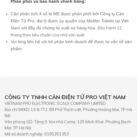
Phân phối và bảo hành chính hãng:
Cân phân tích 4 số lẻ ME được phân phối bởi Công ty Cân
Điện Tử Pro, đại lý được ủy quyền của Mettler Toledo tại Việt
Nam với đầy đủ chứng từ xuất xứ hàng hóa.
Bảo hành 12
tháng theo tiêu chuẩn của nhà sản xuất.
Vui lòng liên hệ với bộ phận kinh doanh để được tư vấn về sản
phẩm.
CÔNG TY TNHH CÂN ĐIỆN TỬ PRO VIỆT NAM
VIETNAM PRO ELECTRONIC SCALE COMPANY LIMITED
Địa chỉ ĐKKD: Lô 8-TT2, 89 Phố Thịnh Liệt, Phường Hoàng Mai, TP Hà
Nội
Văn phòng GD: Tầng 9, tòa nhà Coma, 125 Minh Khai, Phường Bạch
Mai, TP Hà Nội
Mã số doanh nghiệp: 0105251353