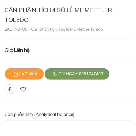
CÂN PHÂN TÍCH 4 SỐ LẺ ME METTLER
TOLEDO
SKU:
AB-ME - Cân phân tích 4 số lẻ ME Mettler Toledo
Giá:
Liên hệ
ĐẶT MUA
GỌI NGAY: 0981747493
Cân phân tích (Analytical balance)