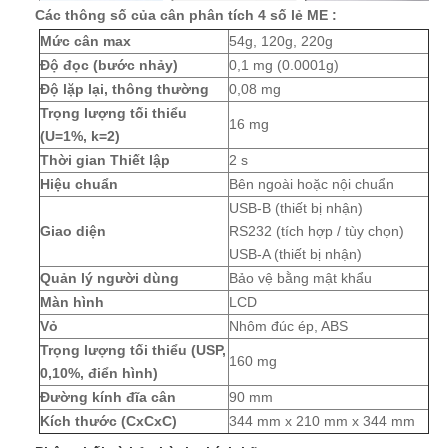
Các thông số của cân phân tích 4 số lẻ ME :
Mức cân max
54g, 120g, 220g
Độ đọc (bước nhảy)
0,1 mg (0.0001g)
Độ lặp lại, thông thường
0,08 mg
Trọng lượng tối thiểu
16 mg
(U=1%, k=2)
Thời gian Thiết lập
2 s
Hiệu chuẩn
Bên ngoài hoặc nội chuẩn
USB-B (thiết bị nhận)
Giao diện
RS232 (tích hợp / tùy chọn)
USB-A (thiết bị nhận)
Quản lý người dùng
Bảo vệ bằng mật khẩu
Màn hình
LCD
Vỏ
Nhôm đúc ép, ABS
Trọng lượng tối thiểu (USP,
160 mg
0,10%, điển hình)
Đường kính đĩa cân
90 mm
Kích thước (CxCxC)
344 mm x 210 mm x 344 mm