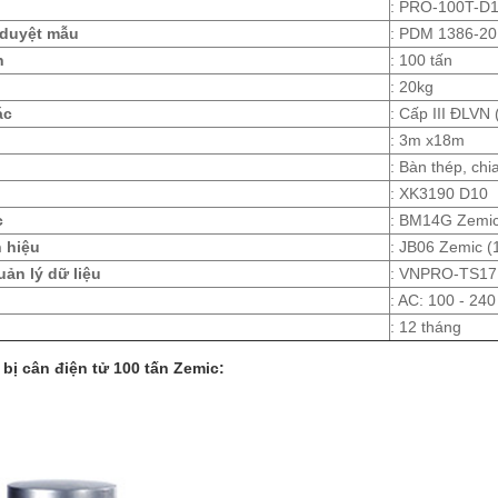
: PRO-100T-D
 duyệt mẫu
: PDM 1386-2
n
: 100 tấn
: 20kg
ác
: Cấp III ĐLVN 
: 3m x18m
: Bàn thép, ch
: XK3190 D10
c
: BM14G Zemic
 hiệu
: JB06 Zemic (
ản lý dữ liệu
: VNPRO-TS17 
: AC: 100 - 240
: 12 tháng
 bị cân điện tử 100 tấn Zemic: