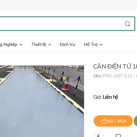
g Nghiệp
Thiết Bị
Dịch Vụ
Hỗ Trợ
CÂN ĐIỆN TỬ 1
SKU:
PRO-100T-D10 - C
Giá:
Liên hệ
ĐẶT MUA