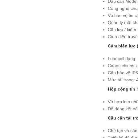
Đầu cân Model
Công nghệ chuy
Vỏ bảo vệ tin c
Quản lý mật khẩ
Cân lưu / kiểm 
Giao diện truy
Cảm biến lực 
Loadcell dạng 
Caaos chinhs x
Cấp bảo vệ IP6
Mức tải trọng: 
Hộp cộng tín 
Vỏ hợp kim nhô
Dễ dàng kết nối
Cầu cân tải tr
Chế tạo và sản
Thiết kế đã đư