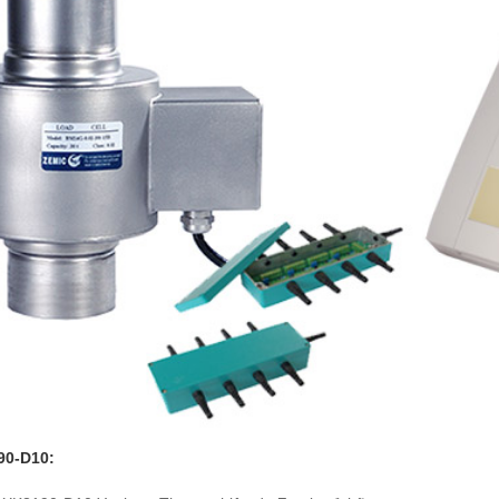
90-D10
: