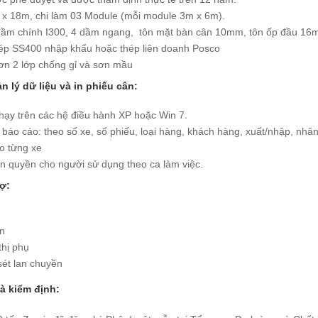
 x 18m, chi làm 03 Module (mỗi module 3m x 6m).
 dầm chính I300, 4 dầm ngang, tôn mặt bàn cân 10mm, tôn ốp đầu 1
hép SS400 nhập khẩu hoặc thép liên doanh Posco
ơn 2 lớp chống gỉ và sơn mầu
n lý dữ liệu và in phiếu cân:
chạy trên các hệ điều hành XP hoặc Win 7.
áo cáo: theo số xe, số phiếu, loại hàng, khách hàng, xuất/nhập, nhân 
o từng xe
 quyền cho người sử dụng theo ca làm việc.
rợ
:
in
thị phụ
sét lan chuyền
à kiểm định: