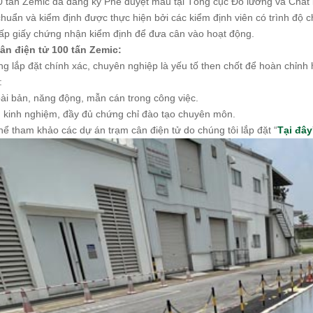
0 tấn Zemic đã đăng ký Phê duyệt mẫu tại Tổng cục Đo lường và Chất
huẩn và kiểm định được thực hiện bởi các kiểm định viên có trình độ 
p giấy chứng nhận kiểm định để đưa cân vào hoạt động.
ân điện tử 100 tấn Zemic:
ông lắp đặt chính xác, chuyên nghiệp là yếu tố then chốt để hoàn chỉ
:
ài bản, năng động, mẫn cán trong công việc.
 kinh nghiệm, đầy đủ chứng chỉ đào tạo chuyên môn.
ể tham khảo các dự án trạm cân điện tử do chúng tôi lắp đặt “
Tại đây