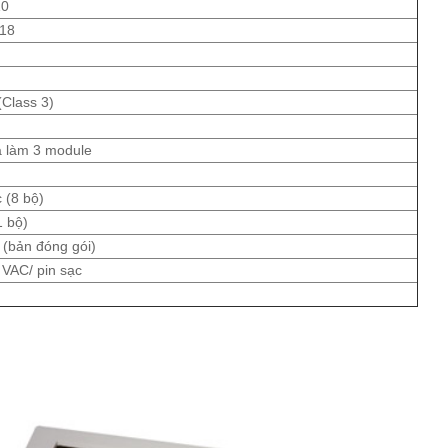
10
018
(Class 3)
ia làm 3 module
 (8 bộ)
1 bộ)
(bản đóng gói)
 VAC/ pin sạc