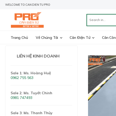
WELCOME TO CAN DIEN TU PRO
Trang Chủ
Về Chúng Tôi
Cân Điện Tử
Cân Côn
LIÊN HỆ KINH DOANH
Sale 1: Ms. Hoàng Huệ
0962 755 563
Sale 2: Ms. Tuyết Chinh
0981 747493
Sale 3: Ms. Thanh Thủy