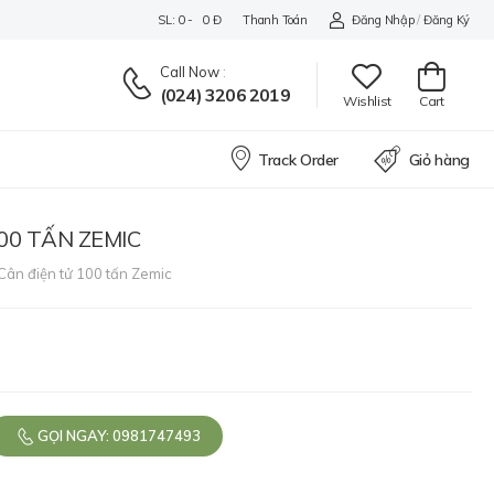
SL: 0 - 0 Đ
Thanh Toán
Đăng Nhập
/
Đăng Ký
Call Now
:
(024) 3206 2019
Wishlist
Cart
Track Order
Giỏ hàng
00 TẤN ZEMIC
ân điện tử 100 tấn Zemic
GỌI NGAY: 0981747493