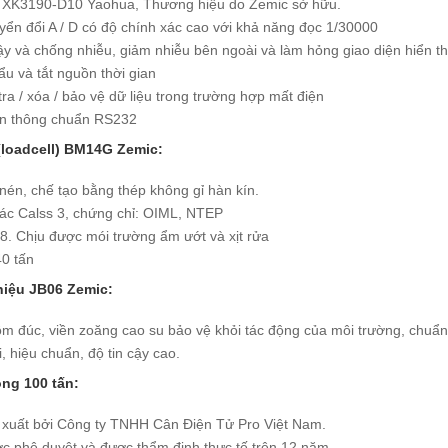
 XK3190-D10 Yaohua, Thương hiệu do Zemic sở hữu.
ển đổi A / D có độ chính xác cao với khả năng đọc 1/30000
ậy và chống nhiễu, giảm nhiễu bên ngoài và làm hỏng giao diện hiển th
u và tắt nguồn thời gian
tra / xóa / bảo vệ dữ liệu trong trường hợp mất điện
ền thông chuẩn RS232
(loadcell) BM14G Zemic:
nén, chế tạo bằng thép không gỉ hàn kín.
ác Calss 3, chứng chỉ: OIML, NTEP
8. Chịu được mói trường ẩm ướt và xịt rửa
40 tấn
hiệu
JB06 Zemic:
m đúc, viền zoăng cao su bảo vệ khỏi tác động của môi trường, chuẩn
, hiệu chuẩn, độ tin cậy cao.
ọng 100 tấn:
 xuất bởi Công ty TNHH Cân Điện Tử Pro Việt Nam.
ợc phê duyệt và được thẩm định thực tế trên 12 năm.