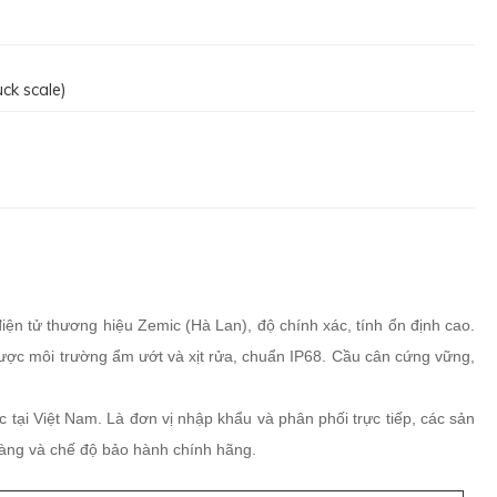
ck scale)
điện tử thương hiệu Zemic (Hà Lan), độ chính xác, tính ổn định cao.
u được môi trường ẩm ướt và xịt rửa, chuẩn IP68. Cầu cân cứng vững,
ại Việt Nam. Là đơn vị nhập khẩu và phân phối trực tiếp, các sản
 ràng và chế độ bảo hành chính hãng.