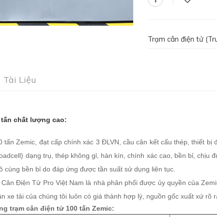
Trạm cân điện tử (Tru
Tài Liệu
 tấn chất lượng cao:
 tấn Zemic, đạt cấp chính xác 3 ĐLVN, cầu cân kết cấu thép, thiết bị 
oadcell) dạng trụ, thép không gỉ, hàn kín, chính xác cao, bền bỉ, chị
vô cùng bền bỉ do đáp ứng được tần suất sử dụng liên tục.
ân Điện Tử Pro Việt Nam là nhà phân phối được ủy quyền của Zemic t
ân xe tải của chúng tôi luôn có giá thành hợp lý, nguồn gốc xuất xứ rõ
ng trạm cân điện tử 100 tấn Zemic: