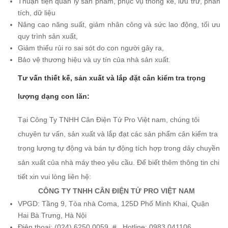
Thuận tiện quản lý sản phẩm, phục vụ thống kê, lưu trữ, phân
tích, dữ liệu
Nâng cao năng suất, giảm nhân công và sức lao động, t
ối ưu
quy trình sản xuất,
Giảm thiểu rủi ro sai sót do con người gây ra,
Bảo vệ thương hiệu và uy tín của nhà sản xuất.
Tư vấn thiết kế, sản xuất và lắp đặt cân kiểm tra trọng
lượng dạng con lăn:
Tại Công Ty TNHH Cân Điện Tử Pro Việt nam, chúng tôi
chuyên tư vấn, sản xuất và lắp đạt các sản phẩm cân kiểm tra
trọng lượng tự động và bán tự động tích hợp trong dây chuyền
sản xuất của nhà máy theo yêu cầu.
Để biết thêm thông tin chi
tiết xin vui lòng liên hệ:
CÔNG TY TNHH CÂN ĐIỆN TỬ PRO VIỆT NAM
VPGD: Tầng 9, Tòa nhà Coma, 125D Phố Minh Khai, Quận
Hai Bà Trưng, Hà Nội
Điện thoại: (024) 6250 0059 #
Hotline: 0983 041106