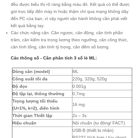
đều được biểu thị rõ ràng bằng màu đỏ. Kết quả có thể được
gửi trực tiếp đến máy in hoặc thậm chí qua mạng không dây
đến PC của bạn, vì vậy người vận hành không cần phải viết
kết quả bằng tay.
Các chức năng cân: Cân ngược, cân động, cân tính phần
trăm, cân kiểm tra trọng lượng theo ngưỡng, cân công thức,
cân tính tổng, cân tính tỷ trọng, cân đếm số lượng.
Các thông số - Cân phân tích 3 số lẻ ML:
Dòng cân (model)
ML
Công suất tối đa
220g, 320g, 520g
Độ đọc
0.001g
Độ lặp lại, thông thường
0,7mg
Trọng lượng tối thiểu
16 mg
(U=1%, k=2), điển hình
Thời gian Thiết lập
2s – 3s
Hiệu chuẩn
Nội chuẩn (tư động/ FACT)
USB-B (thiết bị nhận)
RS232 (tích hợp / tùy chọn)