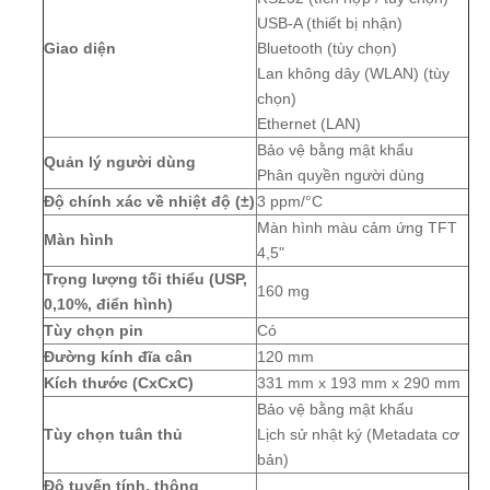
USB-A (thiết bị nhận)
Giao diện
Bluetooth (tùy chọn)
Lan không dây (WLAN) (tùy
chọn)
Ethernet (LAN)
Bảo vệ bằng mật khẩu
Quản lý người dùng
Phân quyền người dùng
Độ chính xác về nhiệt độ (±)
3 ppm/°C
Màn hình màu cảm ứng TFT
Màn hình
4,5"
Trọng lượng tối thiểu (USP,
160 mg
0,10%, điển hình)
Tùy chọn pin
Có
Đường kính đĩa cân
120 mm
Kích thước (CxCxC)
331 mm x 193 mm x 290 mm
Bảo vệ bằng mật khẩu
Tùy chọn tuân thủ
Lịch sử nhật ký (Metadata cơ
bản)
Độ tuyến tính, thông