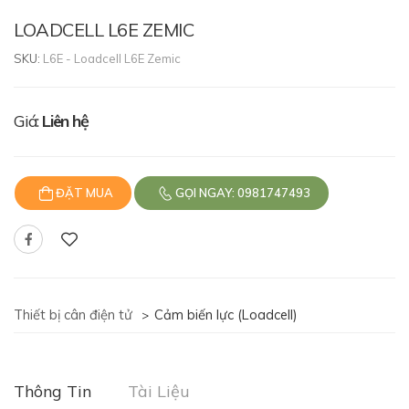
LOADCELL L6E ZEMIC
SKU:
L6E - Loadcell L6E Zemic
Giá:
Liên hệ
ĐẶT MUA
GỌI NGAY: 0981747493
Thiết bị cân điện tử
Cảm biến lực (Loadcell)
>
Thông Tin
Tài Liệu