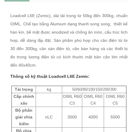
Loadcell L6E (Zemic), dải tải trọng từ 50kg đến 300kg, chuẩn
OIML. Chế tạo bằng Alumium dạng thanh song song, thiết kế
hàn kín, bề mặt được anodized và chống ăn mòn, cấu trúc tích
hơp, dễ dàng lắp đặt. Sản phẩm phù hợp cho cân điện tử từ
30 đến 300kg, cân sàn điện tử,
c
ân bán hàng
và các thiết bị
đo trọng lượng điện tử có kích thước mặt bàn cân lớn nhất
đến 40x40cm.
Thông số kỹ thuật
Loadcell L6E Zemic
:
Tải trọng
kg
50/60/80/100/150/200/300
Cấp chính
OIML R60
OIML R60
OIML R60
xác
C3
C4
C5
Độ phân
giải chia
nLC
3000
4000
5000
kiểm
Độ chia