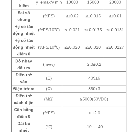
y=emax/v min
10000
15000
20000
kiểm
Sai số
(%FS)
≤±0.02
≤±0.015
≤±0.01
chung
Hệ số tác
(%FS/10℃)
≤±0.021
≤±0.0175
≤±0.0131
động nhiệt
Hệ số tác
động nhiệt
(%FS/10℃)
≤±0.028
≤±0.020
≤±0.0127
điểm 0
Độ nhạy
(mv/v)
2.0±0.2
đầu ra
Điện trở
(Ω)
409±6
vào
Điện trở ra
(Ω)
350±3
Điện trở
(MΩ)
≥5000(50VDC)
cách điện
Cân bằng
(%FS)
<
±
2.0
điểm 0
Dải bù
(℃)
-10～+40
nhiệt