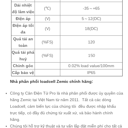
Dải nhiệt
(℃)
-35～+65
độ làm việc
Điện áp
(V)
5～12(DC)
Điện áp tối
(V)
18(DC)
đa
Quá tải an
(%FS)
120
toàn
Quá tải phá
150
(%FS)
huỷ
Chỉnh góc
0.02% load value/100mm
Cấp bảo vệ
IP65
Nhà phân phối loadcell Zemic chính hãng:
Công ty Cân Điện Tử Pro là nhà phân phối được ủy quyền của
hãng Zemic tại Việt Nam từ năm 2011.
Tất cả các dòng
Loadcell, cảm biến lực của chúng tôi đều được nhập khẩu
trực tiếp, có đầy đủ chứng từ xuất xứ, và bảo hành chính
hãng.
Chúng tôi hỗ trợ kỹ thuật và tư vấn lắp đặt miễn phí cho tất cả