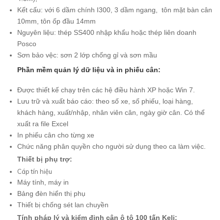
Kết cấu: với 6 dầm chính I300, 3 dầm ngang, tôn mặt bàn cân
10mm, tôn ốp đầu 14mm
Nguyên liệu: thép SS400 nhập khẩu hoặc thép liên doanh
Posco
Sơn bảo vệc: sơn 2 lớp chống gỉ và sơn mầu
Phần mềm quản lý dữ liệu và in phiếu cân:
Được thiết kế chạy trên các hệ điều hành XP hoặc Win 7.
Lưu trữ và xuất báo cáo: theo số xe, số phiếu, loại hàng,
khách hàng, xuất/nhập, nhân viên cân, ngày giờ cân. Có thể
xuất ra file Excel
In phiếu cân cho từng xe
Chức năng phân quyền cho người sử dụng theo ca làm việc.
Thiết bị phụ trợ
:
Cáp tín hiệu
Máy tính, máy in
Bảng đèn hiển thị phụ
Thiết bị chống sét lan chuyền
Tính pháp lý và kiểm định cân ô tô 100 tấn Keli: