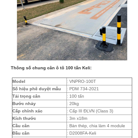
Thông số chung cân ô tô 100 tấn Keli:
Model
: VNPRO-100T
Số hiệu phê duyệt mẫu
: PDM 734-2021
Tải trọng cân
: 100 tấn
Bước nhảy
: 20kg
Cấp chính xác
: Cấp III ĐLVN (Class 3)
Kích thước
: 3m x18m
Cầu cân
: Bàn thép, chia làm 4 module
Đầu cân
: D2008FA-Keli