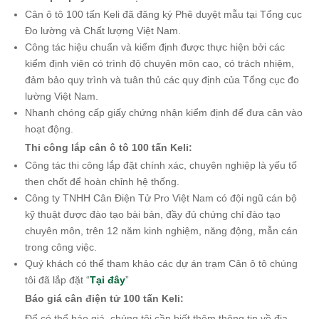
Cân ô tô 100 tấn Keli đã đăng ký Phê duyệt mẫu tại Tổng cục
Đo lường và Chất lượng Việt Nam.
Công tác hiệu chuẩn và kiểm định được thực hiện bởi các
kiểm định viên có trình độ chuyên môn cao, có trách nhiệm,
đảm bảo quy trình và tuân thủ các quy định của Tổng cục đo
lường Việt Nam.
Nhanh chóng cấp giấy chứng nhận kiểm định để đưa cân vào
hoạt động.
Thi công lắp cân ô tô 100 tấn Keli:
Công tác thi công lắp đặt chính xác, chuyên nghiệp là yếu tố
then chốt để hoàn chỉnh hệ thống.
Công ty TNHH Cân Điện Tử Pro Việt Nam có đội ngũ cán bộ
kỹ thuật đ
ược đào tạo bài bản, đầy đủ chứng chỉ đào tạo
chuyên môn,
trên 12 năm kinh nghiệm, năng động, mẫn cán
trong công việc.
Quý khách có thể tham khảo các dự án trạm Cân ô tô chúng
tôi đã lắp đặt “
Tại đây
”
Báo giá cân điện tử 100 tấn Keli:
Để có thể báo giá, chúng tôi cần biết thêm thông tin về địa