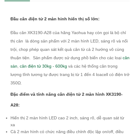
Đầu cân điện tử 2 màn hỉnh hiển thị số lớn:
Đầu cân XK3190-A28 của hãng Yaohua hay còn gọi là bộ chỉ
thị cân là dòng sản phẩm với 2 màn hình LED, sáng rõ và nổi
trội, chop phép quan sát kết quả cân từ cả 2 hướng vô cùng
thuận tiện. Sản phẩm được sử dụng phồ biến cho các loại
cân
sàn
,
cân điện tử 30kg - 600kg
và các hệ thống cân trọng
lượng tĩnh tương tự được trang bị từ 1 đến 4 loacell có điện trở
350Ω.
Đặc điểm và tính năng cân điện tử 2 màn hình XK3190-
A28:
Hiển thị 2 màn hình LED cao 2 inch, sáng rõ, dễ quan sát từ
xa
Cả 2 màn hình có chức năng điều chỉnh độc lập on/off, điều