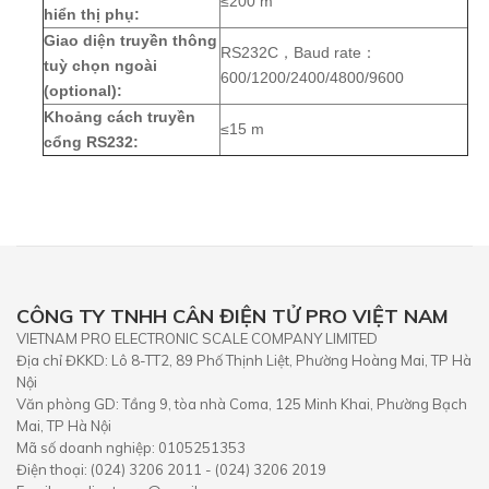
≤200 m
hiển thị phụ:
Giao diện truyền thông
RS232C，Baud rate：
tuỳ chọn ngoài
600/1200/2400/4800/9600
(optional):
Khoảng cách truyền
≤15 m
cổng RS232:
CÔNG TY TNHH CÂN ĐIỆN TỬ PRO VIỆT NAM
VIETNAM PRO ELECTRONIC SCALE COMPANY LIMITED
Địa chỉ ĐKKD: Lô 8-TT2, 89 Phố Thịnh Liệt, Phường Hoàng Mai, TP Hà
Nội
Văn phòng GD: Tầng 9, tòa nhà Coma, 125 Minh Khai, Phường Bạch
Mai, TP Hà Nội
Mã số doanh nghiệp: 0105251353
Điện thoại: (024) 3206 2011 - (024) 3206 2019