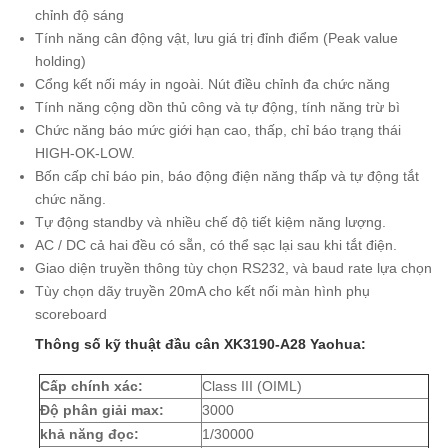
chỉnh độ sáng
Tính năng cân động vật, lưu giá trị đỉnh điểm (Peak value
holding)
Cổng kết nối máy in ngoài. Nút điều chỉnh đa chức năng
Tính năng cộng dồn thủ công và tự động, tính năng trừ bì
Chức năng báo mức giới hạn cao, thấp, chỉ báo trạng thái
HIGH-OK-LOW.
Bốn cấp chỉ báo pin, báo động điện năng thấp và tự động tắt
chức năng.
Tự động standby và nhiều chế độ tiết kiệm năng lượng.
AC / DC cả hai đều có sẵn, có thể sạc lại sau khi tắt điện.
Giao diện truyền thông tùy chọn RS232, và baud rate lựa chọn
Tùy chọn dãy truyền 20mA cho kết nối màn hình phụ
scoreboard
Thông số kỹ thuật đầu cân XK3190-A28 Yaohua:
Cấp chính xác:
Class III (OIML)
Độ phân giải max:
3000
khả năng đọc:
1/30000