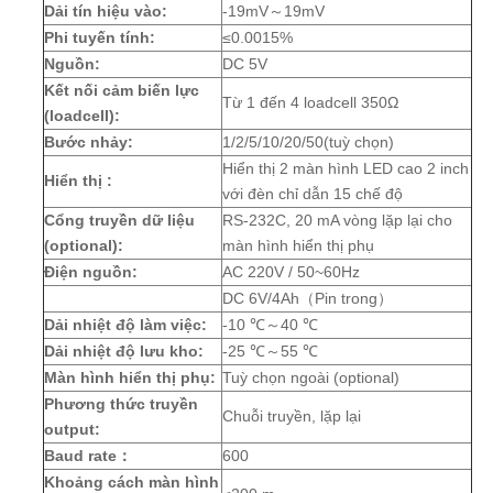
Dải tín hiệu vào:
-19mV～19mV
Phi tuyến tính:
≤0.0015%
Nguồn:
DC 5V
Kết nối cảm biến lực
Từ 1 đến 4 loadcell 350Ω
(loadcell):
Bước nhảy:
1/2/5/10/20/50(tuỳ chọn)
Hiển thị 2 màn hình LED cao 2 inch
Hiển thị :
với đèn chỉ dẫn 15 chế độ
Cổng truyền dữ liệu
RS-232C, 20 mA vòng lặp lại cho
(optional):
màn hình hiển thị phụ
Điện nguồn:
AC 220V / 50~60Hz
DC 6V/4Ah（Pin trong）
Dải nhiệt độ làm việc:
-10 ℃～40 ℃
Dải nhiệt độ lưu kho:
-25 ℃～55 ℃
Màn hình hiển thị phụ:
Tuỳ chọn ngoài (optional)
Phương thức truyền
Chuỗi truyền, lặp lại
output:
Baud rate：
600
Khoảng cách màn hình