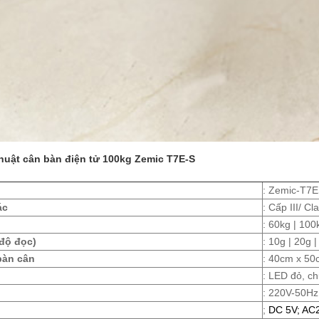
huật cân bàn điện tử 100kg Zemic T7E-S
: Zemic-T7
ác
: Cấp III/ C
: 60kg | 100
độ đọc)
: 10g | 20g 
bàn cân
: 40cm x 50
: LED đỏ, ch
: 220V-50Hz
;
DC 5V; AC