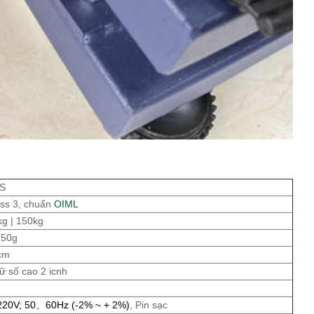
ES
lass 3, chuẩn
OIML
kg | 150kg
| 50g
cm
ữ số cao 2 icnh
220V; 50、60Hz (-2% ~ + 2%)
, Pin sạc