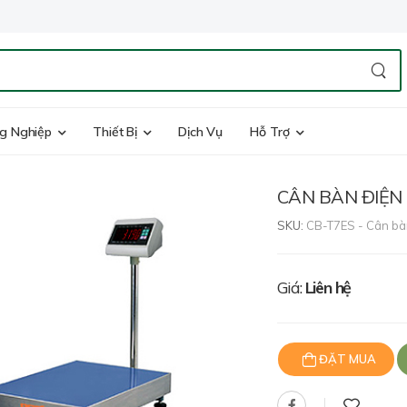
g Nghiệp
Thiết Bị
Dịch Vụ
Hỗ Trợ
CÂN BÀN ĐIỆN 
SKU:
CB-T7ES - Cân bà
Giá:
Liên hệ
ĐẶT MUA