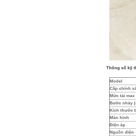
Thông số kỹ t
Model
Cấp chính x
Mức tải max
Bước nhảy (
Kích thước 
Màn hình
Điện áp
Nguồn điện