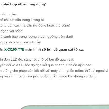
n phù hợp nhiều ứng dụng:
g đơn giản
thể cài đặt sẵn trọng lượng bì
 cộng dồn các mã cân (tự động hoặc thủ công)
 động vật sống
và cảnh báo trọng lượng theo ngưỡng trên-dưới
g đại độ chính xác x10 lần
cân
XK3190-T7E
màn hình số lớn dễ quan sát từ xa:
hị đèn LED đỏ, sáng rõ, chữ số lớn dễ quan sát.
ển đổi -Δ A / D, tốc độ
đọc kết quả nhanh, tính ổn định cao.
n thông cho phép cân kết nối với máy tính, phần mềm, thiết bị ngoại vi
g báo tình trạng của pin, tự động tắt nguồn khi không sử dụng.