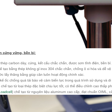
 cứng vững, bền bỉ:
thép carbon dày, cứng, k
ết cấu chắc chắn,
được sơn tĩnh điện, bền bỉ
ế tạo bằng thép không gỉ
inox 304
chắc chắn, chống ô xi hóa và dễ vệ 
ớc lấy thăng bằng giúp cân luôn hoạt động chính xác.
kế ốc chống quá tải bảo vệ cảm biến lực trong quá trình sử dụng và di
hế tạo từ loại thép đặc biệt chịu lực tốt, có thể điều chỉnh cao thấp 
Loadcell
) chế tạo từ
nguyên liệu aluminum cao cấp,
đạt chuẩn OIML, cấ