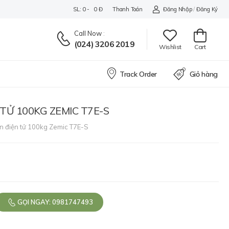
SL: 0 - 0 Đ
Thanh Toán
Đăng Nhập
/
Đăng Ký
Call Now
:
(024) 3206 2019
Wishlist
Cart
Track Order
Giỏ hàng
TỬ 100KG ZEMIC T7E-S
n điện tử 100kg Zemic T7E-S
GỌI NGAY: 0981747493