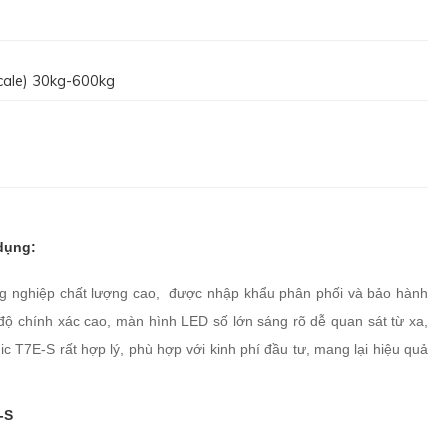
cale) 30kg-600kg
 dụng:
ng nghiệp chất lượng cao, được nhập khẩu phân phối và bảo hành
 độ chính xác cao, màn hình LED số lớn sáng rõ dễ quan sát từ xa,
c T7E-S rất hợp lý, phù hợp với kinh phí đầu tư, mang lại hiệu quả
-S