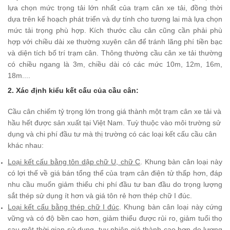
lựa chọn mức trọng tải lớn nhất của trạm cân xe tải, đồng thời
dựa trên kế hoạch phát triển và dự tính cho tương lai mà lựa chọn
mức tải trọng phù hợp. Kích thước cầu cân cũng cần phải phù
hợp với chiều dài xe thường xuyên cân để tránh lãng phí tiền bạc
và diện tích bố trí trạm cân. Thông thường cầu cân xe tải thường
có chiều ngang là 3m, chiều dài có các mức 10m, 12m, 16m,
18m....
2. Xác định kiểu kết cấu của cầu cân:
Cầu cân chiếm tỷ trọng lớn trong giá thành một trạm cân xe tải và
hầu hết được sản xuất tại Việt Nam. Tuỳ thuộc vào môi trường sử
dụng và chi phí đầu tư mà thị trường có các loại kết cấu cầu cân
khác nhau:
Loại kết cấu bằng tôn dập chữ U, chữ C
. Khung bàn cân loại này
có lợi thế về giá bán tổng thể của trạm cân điện tử thấp hơn, đáp
nhu cầu muốn giảm thiểu chi phí đầu tư ban đầu do trọng lượng
sắt thép sử dụng ít hơn và giá tôn rẻ hơn thép chữ I đúc.
Loại kết cấu bằng thép chữ I đúc
. Khung bàn cân loại này cứng
vững và có độ bền cao hơn, giảm thiểu được rủi ro, giảm tuổi thọ
sau một thời gian sử dụng, tuy nhiên giá thành cao hơn do lượng