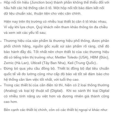
Hộp nối tín hiệu (Junction box) thành phần không thể thiếu đối với
hầu hết các hệ thống cân ô tô. Một hộp nối tốt bảo đảm kết nối
dữ liệu chuẩn xác, thuận tiện cho việc căn chỉnh.
Hiện nay trên thị trường có nhiều loại thiết bị cân ô tô khác nhau,
Vì vậy khi lựa chọn, Quý khách
nên tham khảo thông tin đa chiều
và
xem xét các yếu tố sau;
Thương hiệu của sản phẩm là thương hiệu phổ thông,
được phân
phối chính hãng, nguồn gốc xuất xứ sản phẩm rõ ràng, chế độ
bảo hành đầy đủ.
Tốt nhất nên chọn thiết bị của các thương hiệu
đã có tiếng trên thị trường như; Mettler Toledo (USA), HBM (Đức),
Zemic (Hà Lan), Ulticell (Tây Ban Nha), Keli (Trung Quốc)..
Đừng bỏ qua yêu cầu đồng bộ. Thiết bị đồng bộ đạt tiêu chuẩn
quốc tế về đo lường cũng như cấp độ bảo vệ tốt sẽ đảm bảo cho
hệ thống cân làm việc tốt nhất, với tuổi thọ cao.
Trong các thiết bị của cân điện tử thì, hiện có 2 loại thông thường
(Analog) và loại kỹ thuật số (Digital). Khi so sánh thì loại Digital
có nhiều tính năng ưu việt hơn và đương nhiên giá thành cũng
cao hơn.
Bên cạnh các thiết bị chính, còn có các thiết bị ngoại vi khác như: