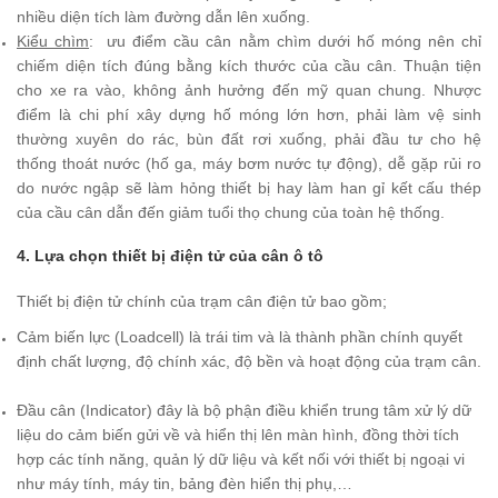
nhiều diện tích làm đường dẫn lên xuống.
Kiểu chìm
: ưu điểm cầu cân nằm chìm dưới hố móng nên chỉ
chiếm diện tích đúng bằng kích thước của cầu cân. Thuận tiện
cho xe ra vào, không ảnh hưởng đến mỹ quan chung. Nhược
điểm là chi phí xây dựng hố móng lớn hơn, phải làm vệ sinh
thường xuyên do rác, bùn đất rơi xuống, phải đầu tư cho hệ
thống thoát nước (hố ga, máy bơm nước tự động), dễ gặp rủi ro
do nước ngập sẽ làm hỏng thiết bị hay làm han gỉ kết cấu thép
của cầu cân dẫn đến giảm tuổi thọ chung của toàn hệ thống.
4. Lựa chọn thiết bị điện tử của cân ô tô
Thiết bị điện tử chính của trạm cân điện tử bao gồm;
Cảm biến lực (Loadcell) là trái tim và là thành phần chính quyết
định chất lượng, độ chính xác, độ bền và hoạt động của trạm cân.
Đầu cân (Indicator) đây là bộ phận điều khiển trung tâm xử lý dữ
liệu do cảm biến gửi về và hiển thị lên màn hình, đồng thời tích
hợp các tính năng, quản lý dữ liệu và kết nối với thiết bị ngoại vi
như máy tính, máy tin, bảng đèn hiển thị phụ,…