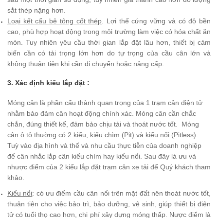
sắt thép nặng hơn.
Loại kết cấu bê tông cốt thép
. Lợi thế cứng vững và có độ bền
cao, phù hợp hoạt động trong môi trường làm việc có hóa chất ăn
mòn. Tuy nhiên yêu cầu thời gian lắp đặt lâu hơn, thiết bị cảm
biến cần có tải trọng lớn hơn do tự trọng của cầu cân lớn và
không thuận tiện khi cần di chuyển hoặc nâng cấp.
3. Xác định kiểu lắp đặt :
Móng cân là phần cấu thành quan trọng của 1 trạm cân điện tử
nhằm bảo đảm cân hoạt động chính xác. Móng cân cần chắc
chắn, đúng thiết kế, đảm bảo chịu tải và thoát nước tốt. Móng
cân ô tô thường có 2 kiểu, kiểu chìm (Pit) và kiểu nổi (Pitless).
Tuỳ vào địa hình và thế và nhu cầu thực tiễn của doanh nghiệp
để cân nhắc lắp cân kiểu chìm hay kiểu nổi. Sau đây là ưu và
nhược điểm của 2 kiểu lắp đặt trạm cân xe tải để Quý khách tham
khảo.
Kiểu nổi
: có ưu điểm cầu cân nổi trên mặt đất nên thoát nước tốt,
thuận tiện cho việc bảo trì, bảo dưỡng, vệ sinh, giúp thiết bị điện
tử có tuổi thọ cao hơn, chi phí xây dựng móng thấp. Nược điểm là