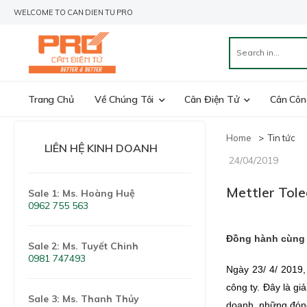
WELCOME TO CAN DIEN TU PRO
Trang Chủ
Về Chúng Tôi
Cân Điện Tử
Cân Côn
Home
>
Tin tức
LIÊN HỆ KINH DOANH
24/04/2019
Mettler Tol
Sale 1: Ms. Hoàng Huệ
0962 755 563
Đồng hành cùng 
Sale 2: Ms. Tuyết Chinh
0981 747493
Ngày 23/ 4/ 2019
công ty. Đây là g
Sale 3: Ms. Thanh Thủy
doanh, những đóng