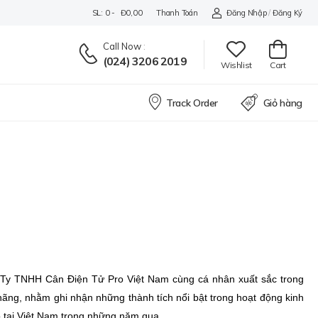
SL: 0 - Đ0,00
Thanh Toán
Đăng Nhập
/
Đăng Ký
Call Now
:
(024) 3206 2019
Wishlist
Cart
Track Order
Giỏ hàng
g Ty TNHH Cân Điện Tử Pro Việt Nam cùng cá nhân xuất sắc trong
 hãng,
nhằm ghi nhận những thành tích nổi bật trong hoạt động kinh
o tại Việt Nam trong những năm qua.