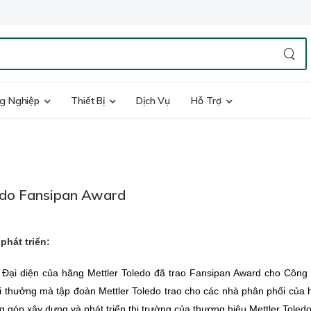
g Nghiệp
Thiết Bị
Dịch Vụ
Hỗ Trợ
edo Fansipan Award
phát triển:
, Đại diện của hãng Mettler Toledo đã trao Fansipan Award cho Côn
iải thưởng mà tập đoàn
Mettler Toledo trao cho các nhà phân phối của
 góp xây dựng và phát triển thị trường của thương hiệu Mettler Toled